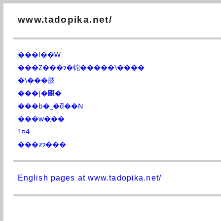
www.tadopika.net/
���l��W
���Z���ɂ�铊�����\����
�\���肢
���[�΂�
���b�_�ƌ��N
���w�̖��
1¤4
���҂ɂ���
English pages at www.tadopika.net/